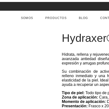
SOMOS
PRODUCTOS
BLOG
CON
Hydraxer®
Hidrata, rellena y rejuvene
avanzada antiedad diseñad
expresión y arrugas profun
Su combinación de activ
relleno inmediato y una h
elasticidad de la piel. Idea
ayuda a recuperar un aspect
Tipo de piel:
Todo tipo de p
Zona de aplicación:
Cara, 
Momento de aplicación:
D
Presentación:
Frasco x 20