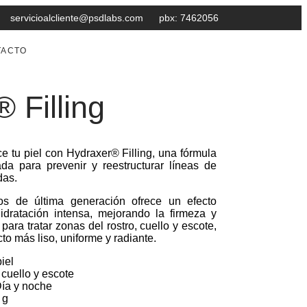
servicioalcliente@psdlabs.com
pbx: 7462056
TACTO
 Filling
ce tu piel con Hydraxer® Filling, una fórmula
a para prevenir y reestructurar líneas de
das.
os de última generación ofrece un efecto
idratación intensa, mejorando la firmeza y
l para tratar zonas del rostro, cuello y escote,
o más liso, uniforme y radiante.
iel
cuello y escote
ía y noche
 g